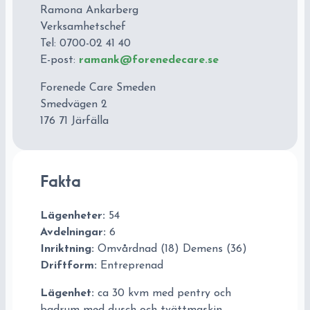
Ramona Ankarberg
Verksamhetschef
Tel: 0700-02 41 40
E-post:
ramank@forenedecare.se
Forenede Care Smeden
Smedvägen 2
176 71 Järfälla
Fakta
Lägenheter:
54
Avdelningar:
6
Inriktning:
Omvårdnad (18) Demens (36)
Driftform:
Entreprenad
Lägenhet:
ca 30 kvm med pentry och
badrum med dusch och tvättmaskin.