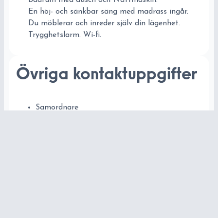
En höj- och sänkbar säng med madrass ingår.
Du möblerar och inreder själv din lägenhet.
Trygghetslarm. Wi-fi.
Övriga kontaktuppgifter
Samordnare
0707-89 33 77
Aktivitetscoach
0704-24 14 86
Sjuksköterska
0704-24 14 62
0704-24 14 63
Rehab/Fysioterapeut
0734-14 74 01
Rehab/Arbetsterapeut