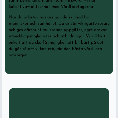
samt personalförmåner som friskvård. Vi har
kollektivavtal tecknat med Vårdföretagarna.
När du arbetar hos oss gör du skillnad för
människor och samhället. Du är vår viktigaste resurs
och ges därför stimulerande uppgifter, eget ansvar,
utvecklingsmöjligheter och utbildningar. Vi vill helt
enkelt att du ska få möjlighet att bli bäst på det
du gör så att vi kan erbjuda den bästa vård- och
omsorgen.