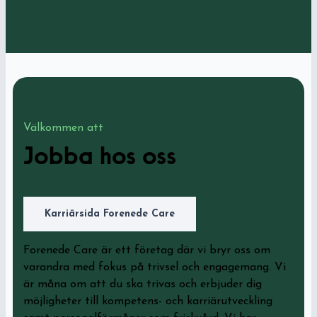
Välkommen att
Jobba hos oss
Karriärsida Forenede Care
Forenede Care är ett företag där vi bryr oss om
varandra med fokus på trivsel och engagemang. Vi
är måna om att du ska trivas och erbjuder dig
möjligheter till kompetens- och karriärutveckling