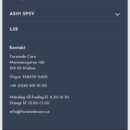
Dagverksamhet
Hemsjukvård
ASIH SPSV
Aktivitetshus
Ledsagning
ASIH
LSS
Hushållsnära tjänst
Palliativ vård
Kontakt
Forenede Care
Murmansgatan 126
212 25 Malmö
Org.nr 556535-5400
+46 (0)40 601 81 00
Måndag till fredag kl. 8.30-16.30
Stängt kl. 12.00-13.00
info@forenedecare.se