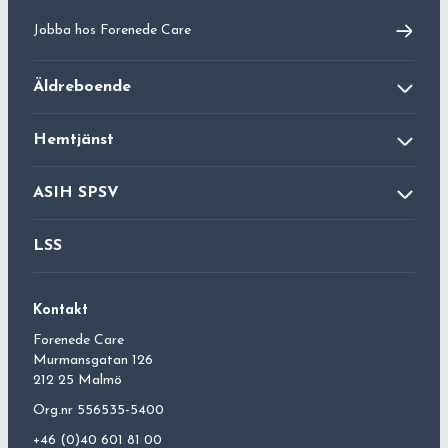
Jobba hos
Forenede Care
Äldreboende
Äldreboende
Hemtjänst
Dagverksamhet
Hemsjukvård
ASIH SPSV
Aktivitetshus
Ledsagning
ASIH
LSS
Hushållsnära tjänst
Palliativ vård
Kontakt
Forenede Care
Murmansgatan 126
212 25 Malmö
Org.nr 556535-5400
+46 (0)40 601 81 00