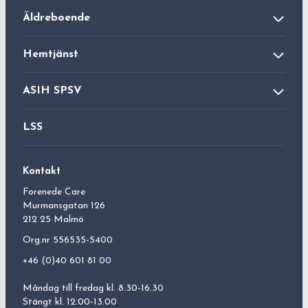
Äldreboende
Äldreboende
Hemtjänst
Dagverksamhet
Hemsjukvård
ASIH SPSV
Aktivitetshus
Ledsagning
ASIH
LSS
Hushållsnära tjänst
Palliativ vård
Kontakt
Forenede Care
Murmansgatan 126
212 25 Malmö
Org.nr 556535-5400
+46 (0)40 601 81 00
Måndag till fredag kl. 8.30-16.30
Stängt kl. 12.00-13.00