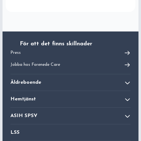
För att det finns skillnader
Press
Jobba hos
Forenede Care
Äldreboende
Äldreboende
Hemtjänst
Dagverksamhet
Hemsjukvård
ASIH SPSV
Aktivitetshus
Ledsagning
ASIH
LSS
Hushållsnära tjänst