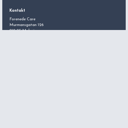
Palliativ vård
Kontakt
Forenede Care
Murmansgatan 126
212 25 Malmö
Org.nr 556535-5400
+46 (0)40 601 81 00
Måndag till fredag kl. 8.30-16.30
Stängt kl. 12.00-13.00
info@forenedecare.se
Cookies
Integritetspolicy