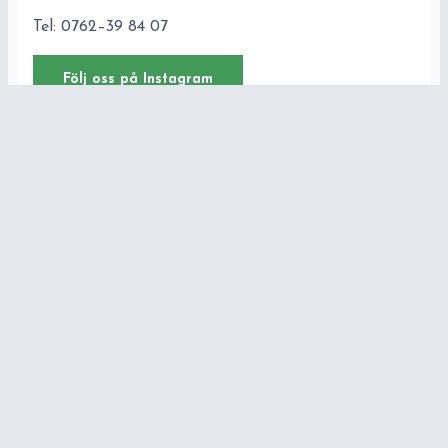
Tel: 0762–39 84 07
Följ oss på Instagram
Kontakt
Emelie Borgström
Verksamhetschef
Tel: 0704-20 14 70
E-post:
emelieb@forenedecare.se
Hanna Malm
Gruppledare
Tel: 0762-32 45 28
Email:
hannam@forenedecare.se