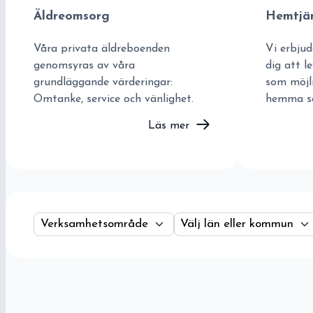
Äldreomsorg
Hemtjä
Våra privata äldreboenden
Vi erbjud
genomsyras av våra
dig att l
grundläggande värderingar:
som möjli
Omtanke, service och vänlighet.
hemma så 
Läs mer