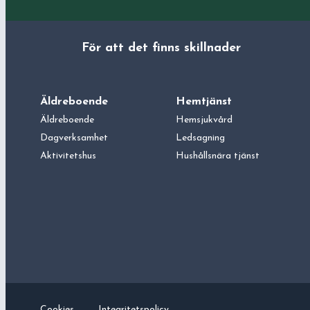
För att det finns skillnader
Äldreboende
Hemtjänst
Äldreboende
Hemsjukvård
Dagverksamhet
Ledsagning
Aktivitetshus
Hushållsnära tjänst
Cookies
Integritetspolicy