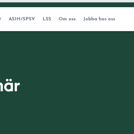
t
ASIH/SPSV
LSS
Om oss
Jobba hos oss
här